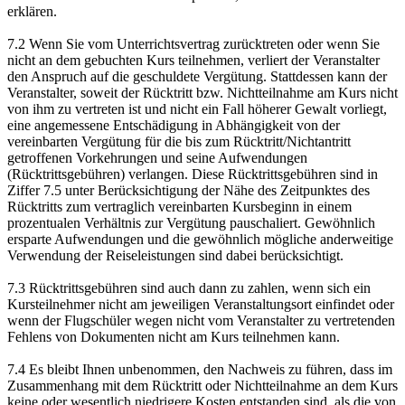
erklären.
7.2 Wenn Sie vom Unterrichtsvertrag zurücktreten oder wenn Sie
nicht an dem gebuchten Kurs teilnehmen, verliert der Veranstalter
den Anspruch auf die geschuldete Vergütung. Stattdessen kann der
Veranstalter, soweit der Rücktritt bzw. Nichtteilnahme am Kurs nicht
von ihm zu vertreten ist und nicht ein Fall höherer Gewalt vorliegt,
eine angemessene Entschädigung in Abhängigkeit von der
vereinbarten Vergütung für die bis zum Rücktritt/Nichtantritt
getroffenen Vorkehrungen und seine Aufwendungen
(Rücktrittsgebühren) verlangen. Diese Rücktrittsgebühren sind in
Ziffer 7.5 unter Berücksichtigung der Nähe des Zeitpunktes des
Rücktritts zum vertraglich vereinbarten Kursbeginn in einem
prozentualen Verhältnis zur Vergütung pauschaliert. Gewöhnlich
ersparte Aufwendungen und die gewöhnlich mögliche anderweitige
Verwendung der Reiseleistungen sind dabei berücksichtigt.
7.3 Rücktrittsgebühren sind auch dann zu zahlen, wenn sich ein
Kursteilnehmer nicht am jeweiligen Veranstaltungsort einfindet oder
wenn der Flugschüler wegen nicht vom Veranstalter zu vertretenden
Fehlens von Dokumenten nicht am Kurs teilnehmen kann.
7.4 Es bleibt Ihnen unbenommen, den Nachweis zu führen, dass im
Zusammenhang mit dem Rücktritt oder Nichtteilnahme an dem Kurs
keine oder wesentlich niedrigere Kosten entstanden sind, als die von