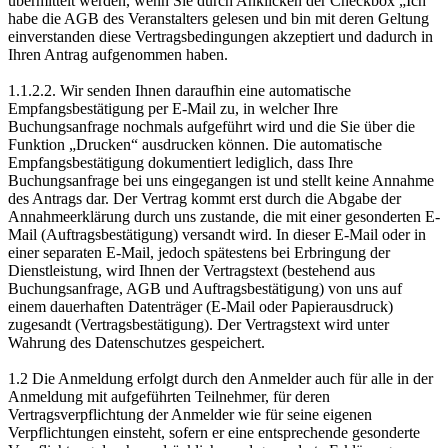
übermittelt werden, wenn Sie durch Anklicken der Checkbox „Ich
habe die AGB des Veranstalters gelesen und bin mit deren Geltung
einverstanden diese Vertragsbedingungen akzeptiert und dadurch in
Ihren Antrag aufgenommen haben.
1.1.2.2. Wir senden Ihnen daraufhin eine automatische
Empfangsbestätigung per E-Mail zu, in welcher Ihre
Buchungsanfrage nochmals aufgeführt wird und die Sie über die
Funktion „Drucken“ ausdrucken können. Die automatische
Empfangsbestätigung dokumentiert lediglich, dass Ihre
Buchungsanfrage bei uns eingegangen ist und stellt keine Annahme
des Antrags dar. Der Vertrag kommt erst durch die Abgabe der
Annahmeerklärung durch uns zustande, die mit einer gesonderten E-
Mail (Auftragsbestätigung) versandt wird. In dieser E-Mail oder in
einer separaten E-Mail, jedoch spätestens bei Erbringung der
Dienstleistung, wird Ihnen der Vertragstext (bestehend aus
Buchungsanfrage, AGB und Auftragsbestätigung) von uns auf
einem dauerhaften Datenträger (E-Mail oder Papierausdruck)
zugesandt (Vertragsbestätigung). Der Vertragstext wird unter
Wahrung des Datenschutzes gespeichert.
1.2 Die Anmeldung erfolgt durch den Anmelder auch für alle in der
Anmeldung mit aufgeführten Teilnehmer, für deren
Vertragsverpflichtung der Anmelder wie für seine eigenen
Verpflichtungen einsteht, sofern er eine entsprechende gesonderte