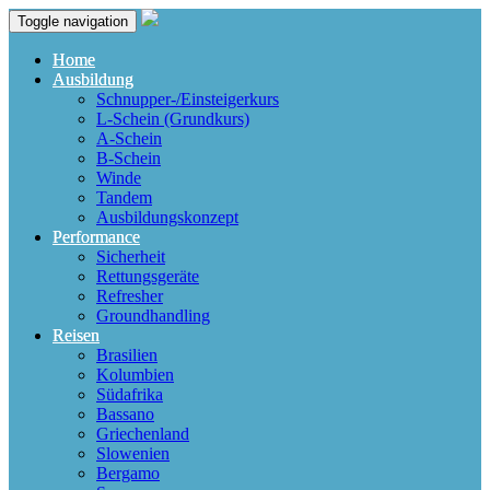
Toggle navigation
Home
Ausbildung
Schnupper-/Einsteigerkurs
L-Schein (Grundkurs)
A-Schein
B-Schein
Winde
Tandem
Ausbildungskonzept
Performance
Sicherheit
Rettungsgeräte
Refresher
Groundhandling
Reisen
Brasilien
Kolumbien
Südafrika
Bassano
Griechenland
Slowenien
Bergamo