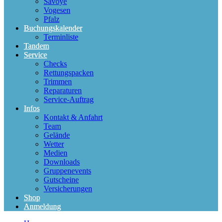
Savoye
Vogesen
Pfalz
Buchungskalender
Terminliste
Tandem
Service
Checks
Rettungspacken
Trimmen
Reparaturen
Service-Auftrag
Infos
Kontakt & Anfahrt
Team
Gelände
Wetter
Medien
Downloads
Gruppenevents
Gutscheine
Versicherungen
Shop
Anmeldung