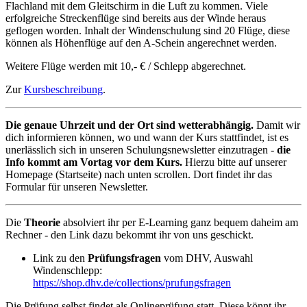
Flachland mit dem Gleitschirm in die Luft zu kommen. Viele
erfolgreiche Streckenflüge sind bereits aus der Winde heraus
geflogen worden. Inhalt der Windenschulung sind 20 Flüge, diese
können als Höhenflüge auf den A-Schein angerechnet werden.
Weitere Flüge werden mit 10,- € / Schlepp abgerechnet.
Zur
Kursbeschreibung
.
Die genaue Uhrzeit und der Ort sind wetterabhängig.
Damit wir
dich informieren können, wo und wann der Kurs stattfindet, ist es
unerlässlich sich in unseren Schulungsnewsletter einzutragen -
die
Info kommt am Vortag vor dem Kurs.
Hierzu bitte auf unserer
Homepage (Startseite) nach unten scrollen. Dort findet ihr das
Formular für unseren Newsletter.
Die
Theorie
absolviert ihr per E-Learning ganz bequem daheim am
Rechner - den Link dazu bekommt ihr von uns geschickt.
Link zu den
Prüfungsfragen
vom DHV, Auswahl
Windenschlepp:
https://shop.dhv.de/collections/prufungsfragen
Die Prüfung selbst findet als Onlineprüfung statt. Diese könnt ihr