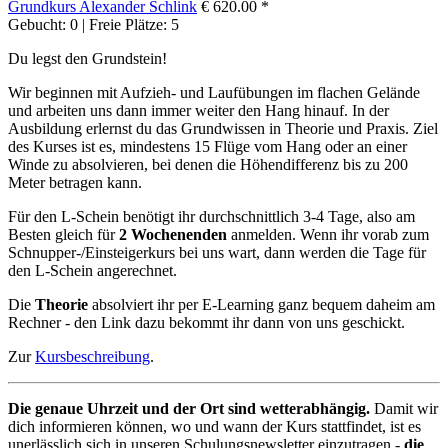
Grundkurs
Alexander Schlink
€ 620.00 *
Gebucht: 0 | Freie Plätze: 5
Du legst den Grundstein!
Wir beginnen mit Aufzieh- und Laufübungen im flachen Gelände
und arbeiten uns dann immer weiter den Hang hinauf. In der
Ausbildung erlernst du das Grundwissen in Theorie und Praxis. Ziel
des Kurses ist es, mindestens 15 Flüge vom Hang oder an einer
Winde zu absolvieren, bei denen die Höhendifferenz bis zu 200
Meter betragen kann.
Für den L-Schein benötigt ihr durchschnittlich 3-4 Tage, also am
Besten gleich für
2 Wochenenden
anmelden. Wenn ihr vorab zum
Schnupper-/Einsteigerkurs bei uns wart, dann werden die Tage für
den L-Schein angerechnet.
Die
Theorie
absolviert ihr per E-Learning ganz bequem daheim am
Rechner - den Link dazu bekommt ihr dann von uns geschickt.
Zur
Kursbeschreibung
.
Die genaue Uhrzeit und der Ort sind wetterabhängig.
Damit wir
dich informieren können, wo und wann der Kurs stattfindet, ist es
unerlässlich sich in unseren Schulungsnewsletter einzutragen -
die