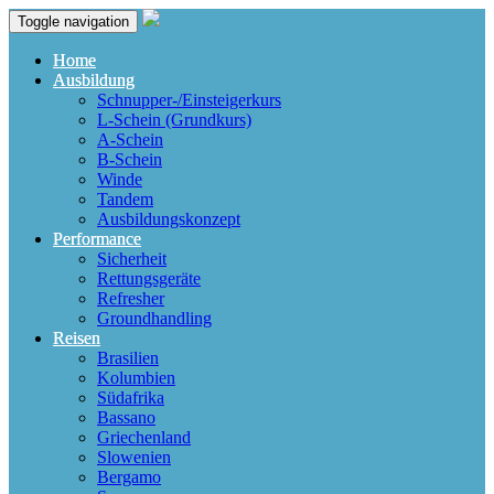
Toggle navigation
Home
Ausbildung
Schnupper-/Einsteigerkurs
L-Schein (Grundkurs)
A-Schein
B-Schein
Winde
Tandem
Ausbildungskonzept
Performance
Sicherheit
Rettungsgeräte
Refresher
Groundhandling
Reisen
Brasilien
Kolumbien
Südafrika
Bassano
Griechenland
Slowenien
Bergamo