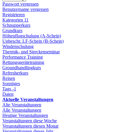
Passwort vergessen
Benutzername vergessen
Registrieren
Kategorien
11
Schnupperkurs
Grundkurs
Höhenflugschulung (A-Schein)
Unbeschr. LF-Schein (B-Schein)
Windenschulung
Thermik- und Streckenseminar
Performance Training
Rettungsgerätetraining
Groundhandlingkurs
Refresherkurs
Reisen
Sonstiges
Tags
-1
Daten
Aktuelle Veranstaltungen
Alte Veranstaltungen
Alle Veranstaltungen
Heutige Veranstaltungen
Veranstaltungen diese Woche
Veranstaltungen diesen Monat
Veranstaltungen dieses Jahr