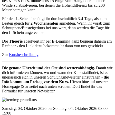
des Kurses ist es, mindestens 15 Flüge vom Hang oder an einer
Winde zu absolvieren, bei denen die Höhendifferenz bis zu 200
Meter betragen kann.
Für den L-Schein benötigt ihr durchschnittlich 3-4 Tage, also am
Besten gleich für
2 Wochenenden
anmelden. Wenn ihr vorab zum
Schnupper-/Einsteigerkurs bei uns wart, dann werden die Tage für
den L-Schein angerechnet.
Die
Theorie
absolviert ihr per E-Learning ganz bequem daheim am
Rechner - den Link dazu bekommt ihr dann von uns geschickt.
Zur
Kursbeschreibung
.
Die genaue Uhrzeit und der Ort sind wetterabhängig.
Damit wir
dich informieren können, wo und wann der Kurs stattfindet, ist es
unerlässlich sich in unseren Schulungsnewsletter einzutragen -
die
Info kommt am Freitag vor dem Kurs.
Hierzu bitte auf unserer
Homepage (Startseite) nach unten scrollen. Dort findet ihr das
Formular für unseren Newsletter.
Samstag, 03. Oktober 2026 bis Sonntag, 04. Oktober 2026 08:00 -
15:00