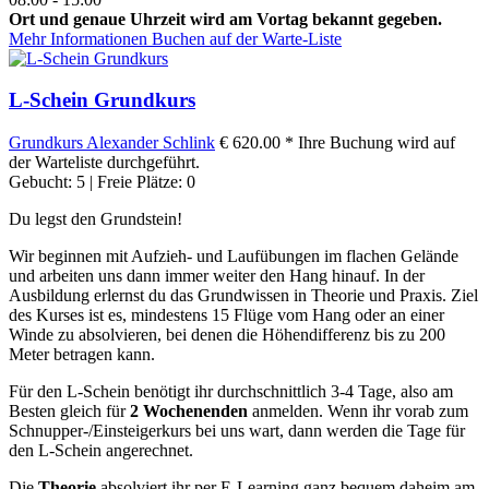
Ort und genaue Uhrzeit wird am Vortag bekannt gegeben.
Mehr Informationen
Buchen auf der Warte-Liste
L-Schein Grundkurs
Grundkurs
Alexander Schlink
€ 620.00 *
Ihre Buchung wird auf
der Warteliste durchgeführt.
Gebucht: 5 | Freie Plätze: 0
Du legst den Grundstein!
Wir beginnen mit Aufzieh- und Laufübungen im flachen Gelände
und arbeiten uns dann immer weiter den Hang hinauf. In der
Ausbildung erlernst du das Grundwissen in Theorie und Praxis. Ziel
des Kurses ist es, mindestens 15 Flüge vom Hang oder an einer
Winde zu absolvieren, bei denen die Höhendifferenz bis zu 200
Meter betragen kann.
Für den L-Schein benötigt ihr durchschnittlich 3-4 Tage, also am
Besten gleich für
2 Wochenenden
anmelden. Wenn ihr vorab zum
Schnupper-/Einsteigerkurs bei uns wart, dann werden die Tage für
den L-Schein angerechnet.
Die
Theorie
absolviert ihr per E-Learning ganz bequem daheim am