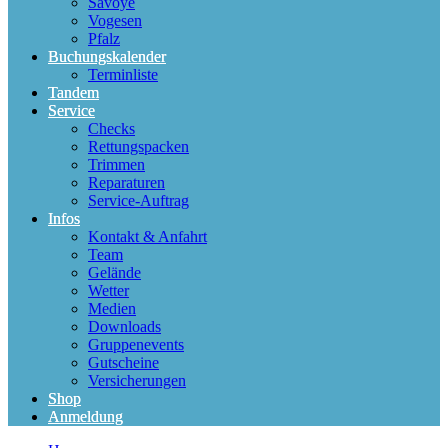
Savoye
Vogesen
Pfalz
Buchungskalender
Terminliste
Tandem
Service
Checks
Rettungspacken
Trimmen
Reparaturen
Service-Auftrag
Infos
Kontakt & Anfahrt
Team
Gelände
Wetter
Medien
Downloads
Gruppenevents
Gutscheine
Versicherungen
Shop
Anmeldung